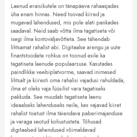
Laenud eraisikutele on tänapäeva rahaasjades
üha enam hinnas. Need toovad kiired ja
mugavad lahendused, mis pole alati pankades
saadaval. Neid saab võtta ilma tagatiseta või
isegi ilma kontoväljavõtteta. See tähendab
lihtsamat rahalist abi. Digitaalse arengu ja uute
finantstoodete rohkus on toonud esile ka
tagatiseta laenude populaarsuse. Kasutades
paindlikke veebiplatvorme, saavad inimesed
lihtsalt ja kiiresti oma rahalisi vajadusi rahuldada,
ilma et oleks vaja füüsilist vara tagatiseks
pakkuda. See muudab tagatiseta laenu
ideaalseks lahenduseks neile, kes vajavad kiiret
rahalist toetust ilma täiendava paberimajanduse
ja varaga seotud kohustusteta. Tõhusad
digitaalsed lahendused võimaldavad