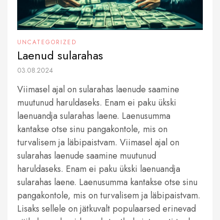
UNCATEGORIZED
Laenud sularahas
03.08.2024
Viimasel ajal on sularahas laenude saamine
muutunud haruldaseks. Enam ei paku ükski
laenuandja sularahas laene. Laenusumma
kantakse otse sinu pangakontole, mis on
turvalisem ja läbipaistvam. Viimasel ajal on
sularahas laenude saamine muutunud
haruldaseks. Enam ei paku ükski laenuandja
sularahas laene. Laenusumma kantakse otse sinu
pangakontole, mis on turvalisem ja läbipaistvam.
Lisaks sellele on jätkuvalt populaarsed erinevad