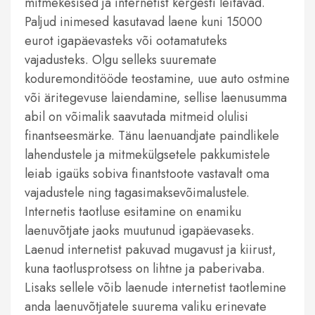
mitmekesised ja internetist kergesti leitavad.
Paljud inimesed kasutavad laene kuni 15000
eurot igapäevasteks või ootamatuteks
vajadusteks. Olgu selleks suuremate
koduremonditööde teostamine, uue auto ostmine
või äritegevuse laiendamine, sellise laenusumma
abil on võimalik saavutada mitmeid olulisi
finantseesmärke. Tänu laenuandjate paindlikele
lahendustele ja mitmekülgsetele pakkumistele
leiab igaüks sobiva finantstoote vastavalt oma
vajadustele ning tagasimaksevõimalustele.
Internetis taotluse esitamine on enamiku
laenuvõtjate jaoks muutunud igapäevaseks.
Laenud internetist pakuvad mugavust ja kiirust,
kuna taotlusprotsess on lihtne ja paberivaba.
Lisaks sellele võib laenude internetist taotlemine
anda laenuvõtjatele suurema valiku erinevate