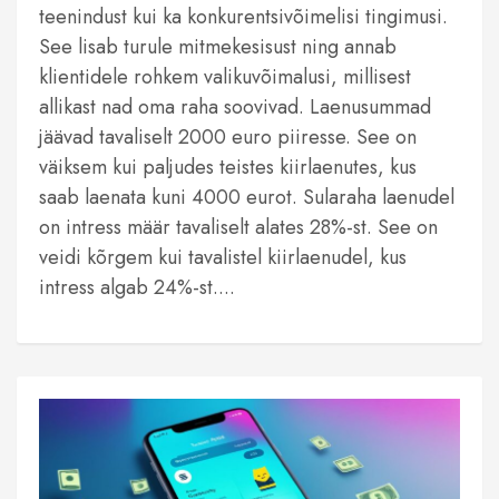
teenindust kui ka konkurentsivõimelisi tingimusi.
See lisab turule mitmekesisust ning annab
klientidele rohkem valikuvõimalusi, millisest
allikast nad oma raha soovivad. Laenusummad
jäävad tavaliselt 2000 euro piiresse. See on
väiksem kui paljudes teistes kiirlaenutes, kus
saab laenata kuni 4000 eurot. Sularaha laenudel
on intress määr tavaliselt alates 28%-st. See on
veidi kõrgem kui tavalistel kiirlaenudel, kus
intress algab 24%-st....