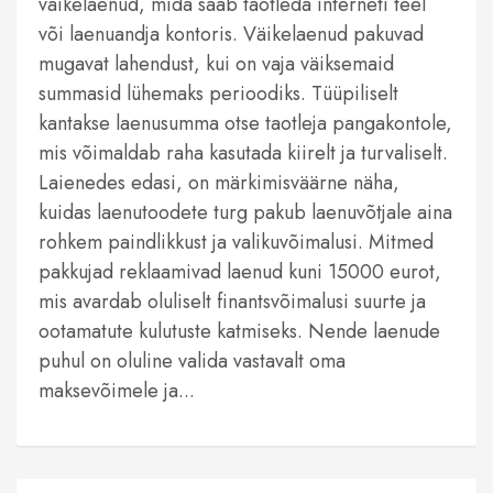
väikelaenud, mida saab taotleda interneti teel
või laenuandja kontoris. Väikelaenud pakuvad
mugavat lahendust, kui on vaja väiksemaid
summasid lühemaks perioodiks. Tüüpiliselt
kantakse laenusumma otse taotleja pangakontole,
mis võimaldab raha kasutada kiirelt ja turvaliselt.
Laienedes edasi, on märkimisväärne näha,
kuidas laenutoodete turg pakub laenuvõtjale aina
rohkem paindlikkust ja valikuvõimalusi. Mitmed
pakkujad reklaamivad laenud kuni 15000 eurot,
mis avardab oluliselt finantsvõimalusi suurte ja
ootamatute kulutuste katmiseks. Nende laenude
puhul on oluline valida vastavalt oma
maksevõimele ja...