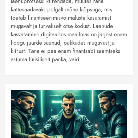
laenuprotsessi kiirendada, muutes raha
kättesaadavaks pelgalt mõne klõpsuga, mis
toetab finantseerimisvõimaluste kasutamist
mugavalt ja turvaliselt otse kodust. Laenude
kasvatamine digitaalses maailmas on järjest enam
hoogu juurde saanud, pakkudes mugavust ja
kiirust. Täna ei pea enam finantsabi saamiseks
astuma füüsiliselt panka, vaid...