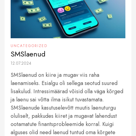
UNCATEGORIZED
SMSlaenud
12.07.2024
SMSlaenud on kiire ja mugav viis raha
laenamiseks. Esialgu oli sellega seotud suured
lisakulud. Intressimäärad võisid olla väga kõrged
ja laenu sai võtta ilma isikut tuvastamata.
SMSlaenude kasutuselevõtt muutis laenuturgu
oluliselt, pakkudes kiiret ja mugavat lahendust
ootamatute finantsprobleemide korral. Kuigi
alguses olid need laenud tuntud oma kõrgete