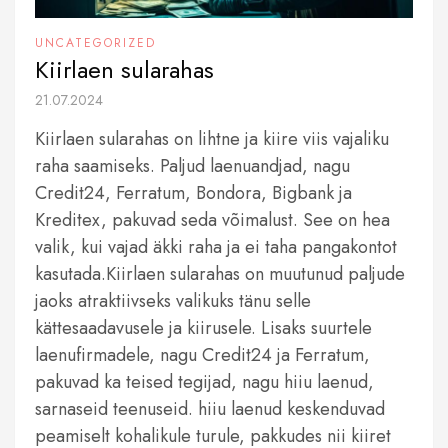
UNCATEGORIZED
Kiirlaen sularahas
21.07.2024
Kiirlaen sularahas on lihtne ja kiire viis vajaliku
raha saamiseks. Paljud laenuandjad, nagu
Credit24, Ferratum, Bondora, Bigbank ja
Kreditex, pakuvad seda võimalust. See on hea
valik, kui vajad äkki raha ja ei taha pangakontot
kasutada.Kiirlaen sularahas on muutunud paljude
jaoks atraktiivseks valikuks tänu selle
kättesaadavusele ja kiirusele. Lisaks suurtele
laenufirmadele, nagu Credit24 ja Ferratum,
pakuvad ka teised tegijad, nagu hiiu laenud,
sarnaseid teenuseid. hiiu laenud keskenduvad
peamiselt kohalikule turule, pakkudes nii kiiret