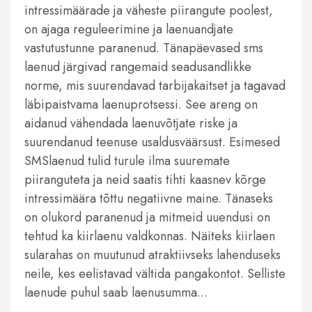
intressimäärade ja väheste piirangute poolest,
on ajaga reguleerimine ja laenuandjate
vastutustunne paranenud. Tänapäevased sms
laenud järgivad rangemaid seadusandlikke
norme, mis suurendavad tarbijakaitset ja tagavad
läbipaistvama laenuprotsessi. See areng on
aidanud vähendada laenuvõtjate riske ja
suurendanud teenuse usaldusväärsust. Esimesed
SMSlaenud tulid turule ilma suuremate
piiranguteta ja neid saatis tihti kaasnev kõrge
intressimäära tõttu negatiivne maine. Tänaseks
on olukord paranenud ja mitmeid uuendusi on
tehtud ka kiirlaenu valdkonnas. Näiteks kiirlaen
sularahas on muutunud atraktiivseks lahenduseks
neile, kes eelistavad vältida pangakontot. Selliste
laenude puhul saab laenusumma...